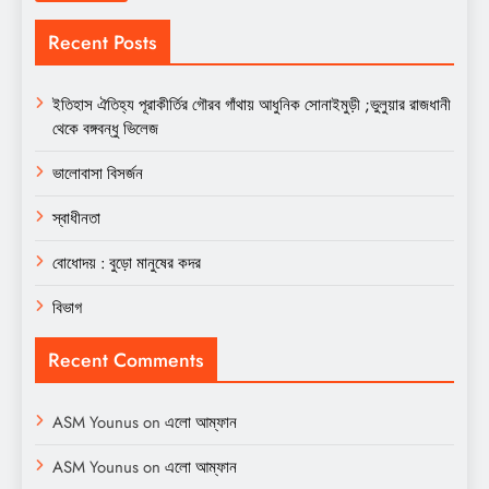
Recent Posts
ইতিহাস ঐতিহ্য পূরাকীর্তির গৌরব গাঁথায় আধুনিক সোনাইমুড়ী ;ভুলুয়ার রাজধানী
থেকে বঙ্গবন্ধু ভিলেজ
ভালোবাসা বিসর্জন
স্বাধীনতা
বোধোদয় : বুড়ো মানুষের কদর
বিভাগ
Recent Comments
ASM Younus
on
এলো আম্ফান
ASM Younus
on
এলো আম্ফান