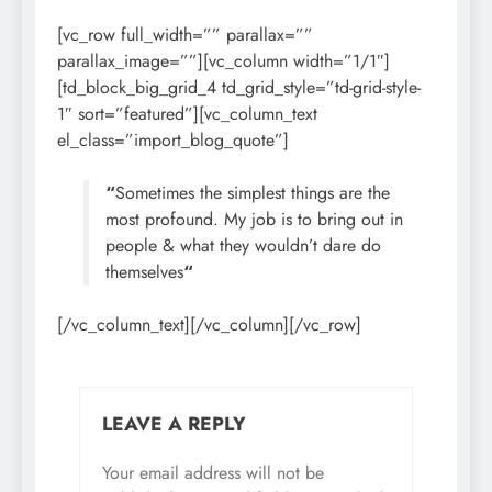
[vc_row full_width=”” parallax=””
parallax_image=””][vc_column width=”1/1″]
[td_block_big_grid_4 td_grid_style=”td-grid-style-
1″ sort=”featured”][vc_column_text
el_class=”import_blog_quote”]
“
Sometimes the simplest things are the
most profound. My job is to bring out in
people & what they wouldn’t dare do
themselves
“
[/vc_column_text][/vc_column][/vc_row]
LEAVE A REPLY
Your email address will not be