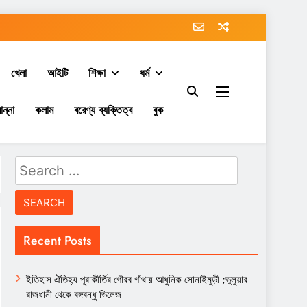
খেলা
আইটি
শিক্ষা
ধর্ম
ান্না
কলাম
বরেণ্য ব্যক্তিত্ব
বুক
Search
for:
Recent Posts
ইতিহাস ঐতিহ্য পূরাকীর্তির গৌরব গাঁথায় আধুনিক সোনাইমুড়ী ;ভুলুয়ার
রাজধানী থেকে বঙ্গবন্ধু ভিলেজ