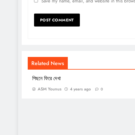
Save my name, email, and website in this brows
Related News
পিছনে ফিরে দেখা
ASM Younus
4 years ago
0