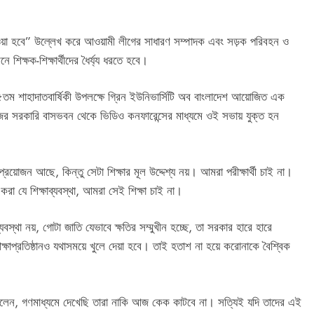
লে দেওয়া হবে” উল্লেখ করে আওয়ামী লীগের সাধারণ সম্পাদক এবং সড়ক পরিবহন ও
 শিক্ষক-শিক্ষার্থীদের ধৈর্য্য ধরতে হবে।
৫তম শাহাদাতবার্ষিকী উপলক্ষে গ্রিন ইউনিভার্সিটি অব বাংলাদেশ আয়োজিত এক
র সরকারি বাসভবন থেকে ভিডিও কনফারেন্সের মাধ্যমে ওই সভায় যুক্ত হন
্রয়োজন আছে, কিন্তু সেটা শিক্ষার মূল উদ্দেশ্য নয়। আমরা পরীক্ষার্থী চাই না।
স করা যে শিক্ষাব্যবস্থা, আমরা সেই শিক্ষা চাই না।
বস্থা নয়, গোটা জাতি যেভাবে ক্ষতির সম্মুখীন হচ্ছে, তা সরকার হারে হারে
্ষাপ্রতিষ্ঠানও যথাসময়ে খুলে দেয়া হবে। তাই হতাশ না হয়ে করোনাকে বৈশ্বিক
দের বলেন, গণমাধ্যমে দেখেছি তারা নাকি আজ কেক কাটবে না। সত্যিই যদি তাদের এই