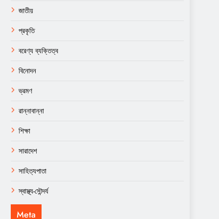
জাতীয়
প্রকৃতি
বরেণ্য ব্যক্তিত্ব
বিনোদন
ভ্রমণ
রান্নাবান্না
শিক্ষা
সারাদেশ
সাহিত্যপাতা
স্বাস্থ্য-সৌন্দর্য
Meta