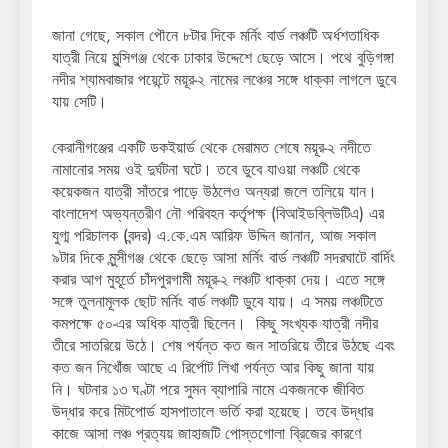
জানা গেছে, সকাল পৌনে ৮টার দিকে মর্নিং বার্ড লঞ্চটি অর্ধশতাধিক
যাত্রী নিয়ে মুন্সিগঞ্জ থেকে ঢাকার উদ্দেশে ছেড়ে আসে। পথে বুড়িগঙ্গা
নদীর শ্যামবাজার পয়েন্টে ময়ূর-২ নামের লঞ্চের সঙ্গে ধাক্কা লাগলে ডুবে
যায় সেটি।
কেরানীগঞ্জের একটি ডকইয়ার্ড থেকে মেরামত শেষে ময়ূর-২ নদীতে
নামানোর সময় ওই দুর্ঘটনা ঘটে। তবে ডুবে যাওয়া লঞ্চটি থেকে
কয়েকজন যাত্রী সাঁতরে পাড়ে উঠলেও অন্যরা জলে তলিয়ে যান।
বাংলাদেশ অভ্যন্তরীণ নৌ পরিবহন কর্তৃপক্ষ (বিআইড‌ব্লিউ‌টিএ) এর
যুগ্ম প‌রিচালক (বন্দর) এ.কে.এম আরিফ উদ্দিন জানান, আজ সকাল
৯টার দিকে মুন্সীগঞ্জ থেকে ছেড়ে আসা মর্নিং বার্ড লঞ্চটি সদরঘাটে বা‌র্দিং
করার আগ মুহূর্তে চাঁদপুরগামী ময়ূর-২ লঞ্চটি ধাক্কা দেয়। এতে সঙ্গে
সঙ্গে তুলনামূলক ছোট মর্নিং বার্ড লঞ্চটি ডুবে যায়। এ সময় লঞ্চটিতে
কমপক্ষে ৫০-এর অধিক যাত্রী ছিলেন। কিছু সংখ্যক যাত্রী নদীর
তীরে সাতরিয়ে উঠে। শেষ পর্যন্ত কত জন সাতরিয়ে তীরে উঠছে এবং
কত জন নিখোঁজ আছে এ রির্পোট লিখা পর্যন্ত আর কিছু জানা যায়
নি। ঘটনার ১৩ ঘণ্টা পরে সুমন ব্যাপারি নামে একজনকে জীবিত
উদ্ধার করে মিটপোর্ড হাসপাতালে ভর্তি করা হয়েছে। তবে উদ্ধার
কাজে আসা লঞ্চ প্রত্যয় জাহাজটি পোস্তগোলা ব্রিজের কারণে