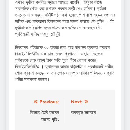
এখনও দূর্ঘটনা কবলিত স্থানে আসতে পারেনি। উদ্ধার কাজে
সার্বক্ষনিক খোঁজ খবর রাখছেন প্রধান মন্ত্রী শেখ হাসিনা। দূর্ঘটনা
তদন্তে সাত সদস্য কমিটি গঠন করা হয়েছে পাশাপাশি ময়ূর-২ লঞ্চ এর
মালিক এবং মাস্টারসহ তিনজনের নামে মামলা করেছে নৌ-পুলিশ। এই
দূর্ঘটনাকে পরিকল্পিত হত্যাকাণ্ড বলে অভিযোগ করেছেন নৌ-
প্রতিমন্ত্রী খালিদ মাহমুদ চৌধুরী।
নিহতদের পরিবারকে ৩০ হাজার টাকা করে দাফনের ব্যবস্হা করছেন
বিআইড‌ব্লিউ‌টিএ এবং ঢাকা জেলা প্রশাসন। এছাড়া নিহতের
পরিবারকে দেড় লক্ষ্য টাকা ক্ষতি পুরণ দিবে ঘোষণা করেছ
বিআইড‌ব্লিউ‌টিএ । হতাহতের ঘটনায় রাষ্ট্রপতি ও প্রধানমন্ত্রী গভীর
শোক প্রকাশ করছেন ও তার শোক সন্তপ্ত পরিবার পরিজনদের প্রতি
গভীর সমবেদনা জানান।
Post
Previous:
Next:
navigation
কিভাবে তৈরি করবেন
অব্যক্ত ভালবাসা
আমের পুডিং