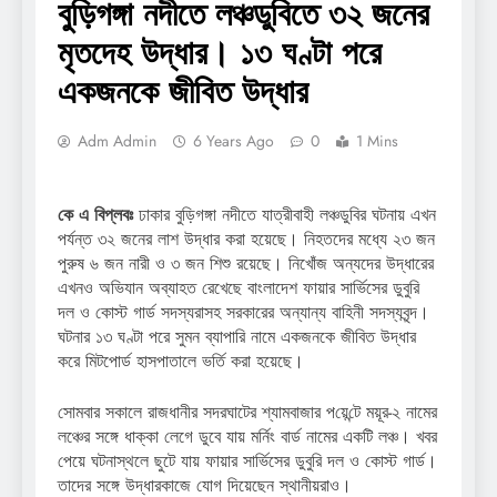
বুড়িগঙ্গা নদীতে লঞ্চডুবিতে ৩২ জনের
মৃতদেহ উদ্ধার। ১৩ ঘণ্টা পরে
একজনকে জীবিত উদ্ধার
Adm Admin
6 Years Ago
0
1 Mins
কে এ বিপ্লবঃ
ঢাকার বুড়িগঙ্গা নদীতে যাত্রীবাহী লঞ্চডুবির ঘটনায় এখন
পর্যন্ত ৩২ জনের লাশ উদ্ধার করা হয়েছে। নিহতদের মধ্যে ২৩ জন
পুরুষ ৬ জন নারী ও ৩ জন শিশু রয়েছে। নিখোঁজ অন্যদের উদ্ধারের
এখনও অভিযান অব্যাহত রেখেছে বাংলাদেশ ফায়ার সার্ভিসের ডুবুরি
দল ও কোস্ট গার্ড সদস্যরাসহ সরকারের অন্যান্য বাহিনী সদস্যবৃন্দ।
ঘটনার ১৩ ঘণ্টা পরে সুমন ব্যাপারি নামে একজনকে জীবিত উদ্ধার
করে মিটপোর্ড হাসপাতালে ভর্তি করা হয়েছে।
সোমবার সকালে রাজধানীর সদরঘাটের শ্যামবাজার প‌য়ে‌ন্টে ময়ূর-২ নামের
লঞ্চের সঙ্গে ধাক্কা লেগে ডুবে যায় মর্নিং বার্ড নামের একটি লঞ্চ। খবর
পেয়ে ঘটনাস্থলে ছুটে যায় ফায়ার সার্ভিসের ডুবুরি দল ও কোস্ট গার্ড।
তাদের সঙ্গে উদ্ধারকাজে যোগ দিয়েছেন স্থানীয়রাও।