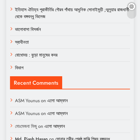
ইতিহাস ঐতিহ্য পূরাকীর্তির গৌরব গাঁথায় আধুনিক সোনাইমুড়ী ;ভুলুয়ার রাজধানী
থেকে বঙ্গবন্ধু ভিলেজ
ভালোবাসা বিসর্জন
স্বাধীনতা
বোধোদয় : বুড়ো মানুষের কদর
বিভাগ
Recent Comments
ASM Younus
on
এলো আম্ফান
ASM Younus
on
এলো আম্ফান
মোঃমেজবা মিজু
on
এলো আম্ফান
Md. Piash Hasan
on
সোনার তরীর শ্রেষ্ঠ মাঝি প্রিয় বঙ্গবন্ধু