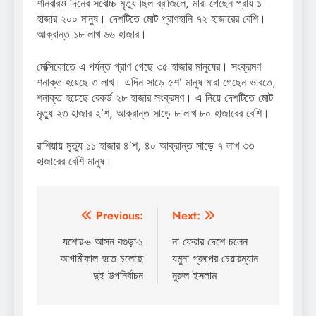
শনিবারও দিনের সর্বোচ্চ মৃত্যু ছিল ব্রাজিলে, মারা গেছেন প্রায় ১
হাজার ২০০ মানুষ। দেশটিতে মোট প্রাণহানি ৭২ হাজারের বেশি।
আক্রান্ত ১৮ লাখ ৬৬ হাজার।
মেক্সিকোতে এ পর্যন্ত প্রাণ গেছে ৩৫ হাজার মানুষের। সংক্রমণ
শনাক্ত হয়েছে ৩ লাখ। এদিন সাড়ে ৫শ’ মানুষ মারা গেছেন ভারতে,
শনাক্ত হয়েছে রেকর্ড ২৮ হাজার সংক্রমণ। এ নিয়ে দেশটিতে মোট
মৃত্যু ২৩ হাজার ২’শ, আক্রান্ত সাড়ে ৮ লাখ ৮০ হাজারের বেশি।
রাশিয়ায় মৃত্যু ১১ হাজার ৪’শ, ৪০ আক্রান্ত সাড়ে ৭ লাখ ৩৩
হাজারের বেশি মানুষ।
Post
Previous:
Next:
navigation
যশোর-৬ আসন বগুড়া-১
না ফেরার দেশে চলেন
আগামীকাল হতে চলেছে
যমুনা গ্রুপের চেয়ারম্যান
দুই উপনির্বাচন
নুরুল ইসলাম