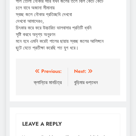
পাল তোলা নৌকার সারি যখন জলের তলে বিলি কেটে কেটে
চলে যাবে অজানা সীমানায়
স্বচ্ছ জলে নৌকার প্রতিচ্ছবি দেখবো
দেখবো আমাদেরও,
চিৎকার করে করে উচ্চারিত ভালবাসার প্রতিটি ধ্বনি
সৃষ্টি করবে অদৃশ্য অনুরণন
মনে হবে এমনি করেই পালের ছায়ায় স্বচ্ছ জলের আলিঙ্গনে
ছুটে যেতে প্রতীক্ষা করেছি শত যুগ ধরে।
Post
Previous:
Next:
navigation
ক্লান্তির মানচিত্র
বুড়িমার গুপ্তধন
LEAVE A REPLY