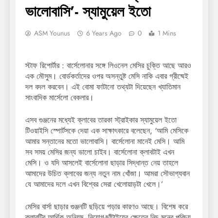
ভালোবাসি’- স্যামুয়েল ইতো
ASM Younus
6 Years Ago
0
1 Mins
স্টাফ রিপোর্টার : বার্সেলোনার সঙ্গে লিওনেল মেসির চুক্তি আছে আরও
এক মৌসুম। বোর্ডকর্তাদের ওপর অসন্তুষ্ট মেসি নাকি এবার গ্রীষ্মেই
দল বদল করবেন। এই বোমা ফাটানো তথ্যটা দিয়েছেন খ্যাতিমান
সাংবাদিক মার্সেলো বেকলার।
এসব গুঞ্জনের মধ্যেই ক্লাবের তারকা স্ট্রাইকার স্যামুয়েল ইতো
টিওয়াইসি স্পোর্টসকে দেয়া এক সাক্ষাৎকারে বলেছেন, ‘আমি মেসিকে
আমার সন্তানের মতো ভালোবাসি। বার্সেলোনা মানেই মেসি। আমি
সব সময় মেসির জন্য ভালো চাইব। বার্সেলোনা ক্লাবটাই এখন
মেসি। ও যদি আসলেই বার্সেলোনা ছাড়ার সিদ্ধান্ত নেয় তাহলে
আমাদের উচিত ক্লাবের জন্য নতুন নাম খোঁজা। আমরা সৌভাগ্যবান
যে আমাদের দলে এখন বিশ্বের সেরা খেলোয়াড়টা খেলে।’
মেসির বার্সা ছাড়ার গুঞ্জনটি ছড়িয়ে পড়ার কারণও আছে। বিশেষ করে
ক্লাবটির আর্থিক অনিয়ম, নিয়োগ-ছাঁটাইয়ের ক্ষেত্রে নিচু মনের পরিচয়