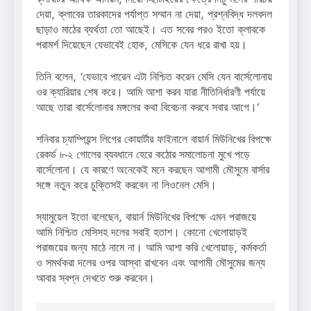
দেয়া, ক্লাবের তারকাদের পর্যাপ্ত সম্মান না দেয়া, প্রশ্নবিদ্ধ দলবদল
ছাড়াও মাঠের ব্যর্থতা তো আছেই। এত সবের পরও ইতো ক্লাবকে
পরামর্শ দিয়েছেন যেভাবেই হোক, মেসিকে যেন ধরে রাখা হয়।
তিনি বলেন, ‘যেভাবে পারেন এটা নিশ্চিত করেন মেসি যেন বার্সেলোনায়
ওর ক্যারিয়ার শেষ করে। আমি আশা করব যারা নীতিনির্ধারণী পর্যায়ে
আছে তারা বার্সেলোনার মঙ্গলের কথা বিবেচনা করবে সবার আগে।’
শনিবার চ্যাম্পিয়ন্স লিগের কোয়ার্টার ফাইনালে বায়ার্ন মিউনিখের বিপক্ষে
রেকর্ড ৮-২ গোলের ব্যবধানে হেরে কঠোর সমালোচনা মুখে পড়ে
বার্সেলোনা। যে কারণে অনেকেই মনে করছেন আগামী মৌসুমে বার্সার
সঙ্গে নতুন করে চুক্তিসই করবেন না লিওনেল মেসি।
স্যামুয়েল ইতো বলেছেন, বায়ার্ন মিউনিখের বিপক্ষে এমন পরাজয়ে
আমি নিশ্চিত মেসিসহ দলের সবাই হতাশ। কোনো খেলোয়াড়ই
পরাজয়ের জন্য মাঠে নামে না। আমি আশা করি খেলোয়াড়, কর্মকর্তা
ও সমর্থকরা দলের ওপর আস্থা রাখবেন এবং আগামী মৌসুমের জন্য
আবার স্বপ্ন দেখতে শুরু করবেন।