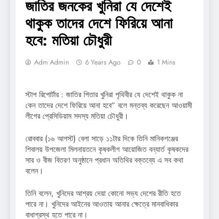
জাতির জনকের খুনিরা যে দেশেই
থাকুক তাদের দেশে ফিরিয়ে আনা
হবে: মতিয়া চৌধুরী
Adm Admin
6 Years Ago
0
1 Mins
স্টাপ রিপোর্টার : জাতির পিতার খুনিরা পৃথিবীর যে দেশেই থাকুক না
কেন তাদের দেশে ফিরিয়ে আনা হবে” বলে মন্তব্য করেছেন আওয়ামী
লীগের প্রেসিডিয়াম সদস্য মতিয়া চৌধুরী।
রোববার (১৬ আগস্ট) বেলা সাড়ে ১১টার দিকে তিনি মানিকগঞ্জের
শিবালয় উপজেলা মিলনায়তনে কৃষকলীগ আয়োজিত বন্যার্ত কৃষকদের
সার ও বীজ বিতরণ অনুষ্ঠানে প্রধান অতিথির বক্তব্যে এ সব কথা
বলেন।
তিনি বলেন, খুনিদের আশ্রয় দেয়া কোনো সভ্য দেশের রীতি হতে
পারে না। খুনিদের আইনের আওতায় আনার ক্ষেত্রে মানবাধিকার
বাধাগ্রস্থ হতে পারে না।