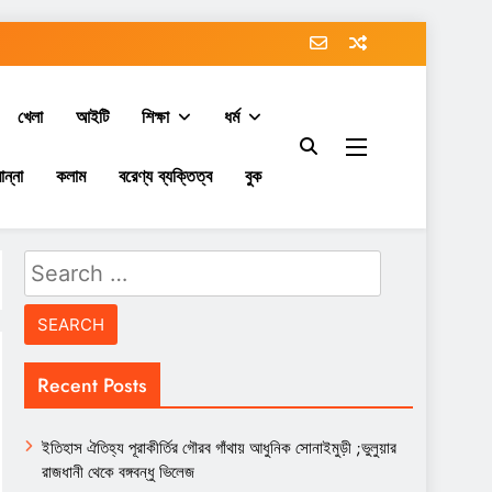
খেলা
আইটি
শিক্ষা
ধর্ম
ান্না
কলাম
বরেণ্য ব্যক্তিত্ব
বুক
Search
for:
Recent Posts
ইতিহাস ঐতিহ্য পূরাকীর্তির গৌরব গাঁথায় আধুনিক সোনাইমুড়ী ;ভুলুয়ার
রাজধানী থেকে বঙ্গবন্ধু ভিলেজ