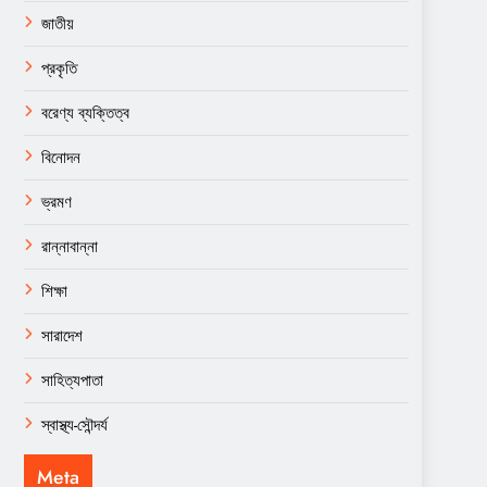
জাতীয়
প্রকৃতি
বরেণ্য ব্যক্তিত্ব
বিনোদন
ভ্রমণ
রান্নাবান্না
শিক্ষা
সারাদেশ
সাহিত্যপাতা
স্বাস্থ্য-সৌন্দর্য
Meta