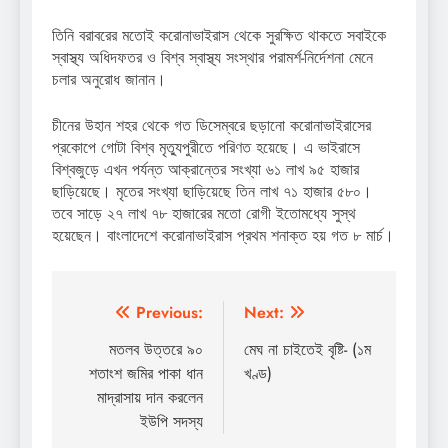
তিনি বরাবরের মতোই করোনাভাইরাস থেকে সুরক্ষিত থাকতে সবাইকে
স্বাস্থ্য অধিদফতর ও বিশ্ব স্বাস্থ্য সংস্থার পরামর্শ-নির্দেশনা মেনে
চলার অনুরোধ জানান।
চীনের উহান শহর থেকে গত ডিসেম্বরে ছড়ানো করোনাভাইরাসের
প্রকোপে গোটা বিশ্ব মৃত্যুপুরীতে পরিণত হয়েছে। এ ভাইরাসে
বিশ্বজুড়ে এখন পর্যন্ত আক্রান্তের সংখ্যা ৬১ লাখ ৯৫ হাজার
ছাড়িয়েছে। মৃতের সংখ্যা ছাড়িয়েছে তিন লাখ ৭১ হাজার ৫৮০।
তবে সাড়ে ২৭ লাখ ৭৮ হাজারের মতো রোগী ইতোমধ্যে সুস্থ
হয়েছেন। বাংলাদেশে করোনাভাইরাস প্রথম শনাক্ত হয় গত ৮ মার্চ।
Post
Previous:
Next:
navigation
মতলব উত্তরে ৯০
মেঘ না চাইতেই বৃষ্টি- (১ম
শতাংশ জমির পাকা ধান
খণ্ড)
মাদ্রাসায় দান করলেন
ইউপি সদস্য