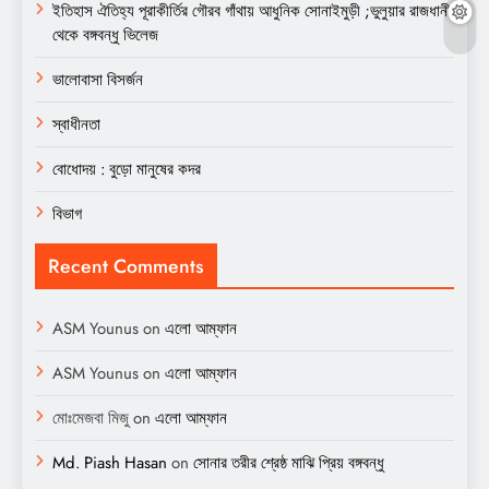
ইতিহাস ঐতিহ্য পূরাকীর্তির গৌরব গাঁথায় আধুনিক সোনাইমুড়ী ;ভুলুয়ার রাজধানী
থেকে বঙ্গবন্ধু ভিলেজ
ভালোবাসা বিসর্জন
স্বাধীনতা
বোধোদয় : বুড়ো মানুষের কদর
বিভাগ
Recent Comments
ASM Younus
on
এলো আম্ফান
ASM Younus
on
এলো আম্ফান
মোঃমেজবা মিজু
on
এলো আম্ফান
Md. Piash Hasan
on
সোনার তরীর শ্রেষ্ঠ মাঝি প্রিয় বঙ্গবন্ধু