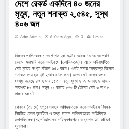
দেশে রেকর্ড একদিনে ৪০ জনের
মৃত্যু, নতুন শনাক্ত ২,৫৪৫, সুস্থ
৪০৬ জন
Adm Admin
6 Years Ago
0
1 Mins
নিজস্ব প্রতিবেদক : দেশে গত ২৪ ঘণ্টায় আরও ৪০ জনের প্রাণ
কেড়ে মহামারি করোনাভাইরাসে (কোভিড-১৯)। এতে ভাইরাসটিতে
মোট মৃতের সংখ্যা দাঁড়াল ৬৫০ জনে। একই সময়ে আক্রান্ত হিসেবে
শনাক্ত হয়েছেন দুই হাজার ৫৪৫ জন। এতে মোট আক্রান্তের
সংখ্যা হয়েছে ৪৭ হাজার ১৫৩। নতুন সুস্থ ৪০৬ জনসহ ৯ হাজার
সাতশত ৮১ জন। নতুন ১১ হাজার ৮৭৬ টি টেষ্টসহ মোট ৩ লাখ ৮
হাজার ৯৪০টি।
রোববার (৩১ মে) দুপুরে স্বাস্থ্য অধিদফতরের করোনাভাইরাস বিষয়ক
নিয়মিত হেলথ বুলেটিনে এ তথ্য জানান অধিদফতরের অতিরিক্ত
মহাপরিচালক (মহাপরিচালকের দায়িত্বপ্রাপ্ত) অধ্যাপক ডা. নাসিমা
সুলতানা।