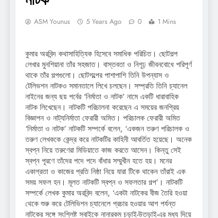
ASM Younus
5 Years Ago
0
1 Mins
কুমার অরবিন্দ কথাসাহিত্যিক হিসেবে সমাধিক পরিচিত। ছোটগল্প
লেখার মুনশিয়ানা তাঁর সহজাত। বাস্তবতা ও নিগূঢ় জীবনবোধে পরিপূর্ণ
থাকে তাঁর গল্পগুলো। ছোটগল্পের পাশাপাশি তিনি উপন্যাস ও
টেলিভশন নাটকও সমানতালে লিখে চলছেন। সম্প্রতি তিনি চ্যানেল
নাইনের জন্য ছয় পর্বের ‘নির্মাতা ও নাটক’ নামে একটি ধারাবাহিক
নাটক লিখেছেন। নাটকটি পরিচালনা করেছেন এ সময়ের জনপ্রিয়
বিজ্ঞাপন ও নাট্যনির্মাতা ফেরারী অমিত। পরিচালক ফেরারী অমিত
‘নির্মাতা ও নাটক’ নাটকটি সম্পর্কে বলেন, ‘একজন তরুণ পরিচালক ও
তরুণ লেখককে কেন্দ্র করে নাটকটির কাহিনী আবর্তিত হয়েছে। অনেক
স্বপ্ন নিয়ে তরুণেরা মিডিয়াতে কাজ করতে আসেন। কিন্তু সেই
স্বপ্ন পূরণে তাঁদের পদে পদে বাঁধার সম্মুখীন হতে হয়। মনের
একাগ্রতা ও কাজের প্রতি নিষ্ঠা নিয়ে যারা টিকে থাকেন তাঁরাই এক
সময় সফল হন। মূলত নাটকটি স্বপ্ন ও সফলতার গল্প’। নাটকটি
সম্পর্কে লেখক কুমার অরবিন্দ বলেন, ‘একটা নাটকের বীজ তৈরি হওয়া
থেকে শুরু করে টেলিভিশন চ্যানেলে প্রচার হওয়ার আগ পর্যন্ত
নাটকের সঙ্গে সংশ্লিষ্ট সবাইকে নানারকম চড়াই-উতড়াই-এর মধ্য দিয়ে