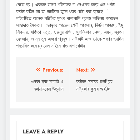
যেতে হয়। একজন তরুণ পরিচালক বা লেখকের জন্য এই পথটা
কতটা কঠিন হয় তা নাটটিতে তুলে ধরার চেষ্টা করা হয়েছে।’
নাটকটিতে অনেক পরিচিত মুখের পাশাপাশি প্রথম অভিনয় করেছেন
সাহাদাত সৈকত। এছাড়াও আছেন শেলী আহসান, নির্জন আজাদ, ইমু
শিকদার, সঞ্চিতা দত্ত, হারুনুর রশিদ, জুলফিকার চঞ্চল, অয়ন, স্বপন
দেওয়ান, জান্নাতুল অপ্সরা প্রমুখ। নাটকটি আজ থেকে পরপর ছয়দিন
প্রচারিত হবে চ্যানেল নাইনে রাত এগারোটায়।
Post
Previous:
Next:
navigation
৬দফা ম্যাগনাকার্টা ও
বর্তমান সময়ের জনপ্রিয়
মহানায়কের উত্থান
নাট্যকার কুমার অরবিন্দ
LEAVE A REPLY