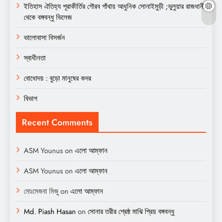
ইতিহাস ঐতিহ্য পূরাকীর্তির গৌরব গাঁথায় আধুনিক সোনাইমুড়ী ;ভুলুয়ার রাজধানী
থেকে বঙ্গবন্ধু ভিলেজ
ভালোবাসা বিসর্জন
স্বাধীনতা
বোধোদয় : বুড়ো মানুষের কদর
বিভাগ
Recent Comments
ASM Younus
on
এলো আম্ফান
ASM Younus
on
এলো আম্ফান
মোঃমেজবা মিজু
on
এলো আম্ফান
Md. Piash Hasan
on
সোনার তরীর শ্রেষ্ঠ মাঝি প্রিয় বঙ্গবন্ধু