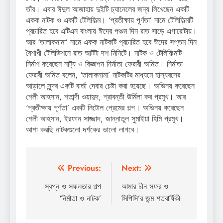
তাঁর। এবার ঈদুল আজাহায় দুইটি চ্যানেলের জন্য লিখেছেন একটি
একক নাটক ও একটি টেলিফিল্ম। ‘প্রতীক্ষায় পূর্ণতা’ নামে টেলিফিল্মটি
প্রচারিত হবে এটিএন বাংলায় ঈদের পঞ্চম দিন রাত সাড়ে এগারোটায়।
আর ‘তালাকনামা’ নামে একক নাটকটি প্রচারিত হবে ঈদের সপ্তম দিন
বৈশাখী টেলিভিশনে রাত আটটা দশ মিনিটে। নাটক ও টেলিফিল্মটি
নির্মাণ করেছেন নাট্য ও বিজ্ঞাপন নির্মাতা ফেরারী অমিত। নির্মাতা
ফেরারী অমিত বলেন, ‘তালাকনামা’ নাটকটির মাধ্যমে হাস্যরসের
আড়ালে সুন্দর একটি বার্তা দেবার চেষ্টা করা হয়েছে। অভিনয় করেছেন
শেলী আহসান, শতাব্দী ওয়াদুদ, শ্রাবন্তী ঊর্মিলা কর প্রমুখ। আর
‘প্রতীক্ষায় পূর্ণতা’ একটি নিটোল প্রেমের গল্প। অভিনয় করেছেন
শেলী আহসান, ইরফান সাজ্জাদ, জান্নাতুল সুমাইয়া হিমি প্রমুখ।
আশা করছি নাটকগুলো দর্শকের ভালো লাগবে।
Post
Previous:
Next:
navigation
স্বপ্ন ও সফলতার গল্প
আমার চীন সফর ও
‘নির্মাতা ও নাটক’
সিপিসি’র জন্ম শতবার্ষিকী