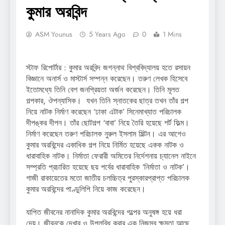
কুমার অরবিন্দ
ASM Younus
5 Years Ago
0
1 Mins
স্টাফ রিপোর্টার : কুমার অরবিন্দ জগন্নাথ বিশ্ববিদ্যালয় হতে রসায়ন
বিজ্ঞানে অনার্স ও মাস্টার্স সম্পন্ন করেছেন। তরুণ লেখক হিসেবে
ইতোমধ্যে তিনি বেশ জনপ্রিয়তা অর্জন করেছেন। তিনি মূলত
গল্পকার, ঔপন্যাসিক। যখন তিনি স্নাতকের ছাত্র তখন তাঁর গল্প
নিয়ে নাটক নির্মাণ করেছেন ‘ঢাকা এটাক’ সিনেমাখ্যাত পরিচালক
দীপঙ্কর দীপন। তাঁর ছোটগল্প ‘বাবা’ নিয়ে তৈরি হয়েছে শর্ট ফিল্ম।
নির্মাণ করেছেন তরুণ পরিচালক নুরুল ইসলাম মিল্টন। এর আগেও
কুমার অরবিন্দের একাধিক গল্প নিয়ে নির্মিত হয়েছে একক নাটক ও
ধারাবাহিক নাটক। নির্মাতা ফেরারী অমিতের নির্দেশনায় চ্যানেল নাইনে
সম্প্রতি প্রচারিত হয়েছে ছয় পর্বের ধারাবাহিক ‘নির্মাতা ও নাটক’।
গাজী রাকায়েতের মতো জাতীয় চলচ্চিত্র পুরস্কারপ্রাপ্ত পরিচালক
কুমার অরবিন্দের পাণ্ডুলিপি নিয়ে কাজ করেছেন।
যাপিত জীবনের নানাদিক কুমার অরবিন্দের গল্পের অনুষঙ্গ হয়ে ধরা
দেয়। জীবনকে দেখার ও উপলব্ধি করার এক নিজস্ব ক্ষমতা আছে