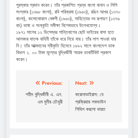
পুরস্কার প্রদান করেন। তাঁর প্রকাশিত গ্রন্থ বাংলা বানান ও লিপি
সংস্কার (১৩৬৮ বাংলা), রবি পরিক্রমা (১৯৬৩), রঙিন আখর (১৩৭০
বাংলা), কলোকোয়াল বেঙ্গলী (১৯৬৩), সাহিত্যের নব রূপায়ণ (১৩৭৬
বাং) ভাষা ও সংষ্কৃতি সমীক্ষা বিশেষভাবে উলে­খযোগ্য।
১৯৭১ সালের ১২ ডিসেম্বর শান্তিবাগের ছোট ভাইয়ের বাসা হতে
আলবদর ঘাতক বাহিনী তাঁকে ধরে নিয়ে যায়। তাঁর লাশ পাওয়া যায়
নি। তাঁর আত্মদানের স্বীকৃতি হিসেবে ১৯৯২ সালে বাংলাদেশ ডাক
বিভাগ ২. ০০ টাকা মূল্যের বুদ্ধিজীবী স্মারক ডাকটিকিট প্রকাশ
করেন।
Post
Previous:
Next:
navigation
শহীদ বুদ্ধিজীবী এ. এন.
করোনাভাইরাস: যে
এম মুনীর চৌধুরী
প্রক্রিয়ায় লকডাউন
শিথিল করলো ভারত