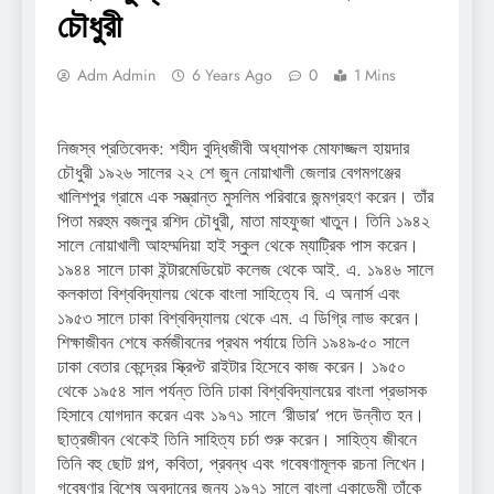
চৌধুরী
Adm Admin
6 Years Ago
0
1 Mins
নিজস্ব প্রতিবেদক: শহীদ বুদ্ধিজীবী অধ্যাপক মোফাজ্জল হায়দার
চৌধুরী ১৯২৬ সালের ২২ শে জুন নোয়াখালী জেলার বেগমগঞ্জের
খালিশপুর গ্রামে এক সম্ভ্রান্ত মুসলিম পরিবারে জন্মগ্রহণ করেন। তাঁর
পিতা মরহুম বজলুর রশিদ চৌধুরী, মাতা মাহফুজা খাতুন। তিনি ১৯৪২
সালে নোয়াখালী আহম্মদিয়া হাই স্কুল থেকে ম্যাট্রিক পাস করেন।
১৯৪৪ সালে ঢাকা ইন্টারমেডিয়েট কলেজ থেকে আই. এ. ১৯৪৬ সালে
কলকাতা বিশ্ববিদ্যালয় থেকে বাংলা সাহিত্যে বি. এ অনার্স এবং
১৯৫৩ সালে ঢাকা বিশ্ববিদ্যালয় থেকে এম. এ ডিগ্রি লাভ করেন।
শিক্ষাজীবন শেষে কর্মজীবনের প্রথম পর্যায়ে তিনি ১৯৪৯-৫০ সালে
ঢাকা বেতার কেন্দ্রের স্ক্রিপ্ট রাইটার হিসেবে কাজ করেন। ১৯৫০
থেকে ১৯৫৪ সাল পর্যন্ত তিনি ঢাকা বিশ্ববিদ্যালয়ের বাংলা প্রভাসক
হিসাবে যোগদান করেন এবং ১৯৭১ সালে ‘রীডার’ পদে উন্নীত হন।
ছাত্রজীবন থেকেই তিনি সাহিত্য চর্চা শুরু করেন। সাহিত্য জীবনে
তিনি বহু ছোট গল্প, কবিতা, প্রবন্ধ এবং গবেষণামূলক রচনা লিখেন।
গবেষণার বিশেষ অবদানের জন্য ১৯৭১ সালে বাংলা একাডেমী তাঁকে