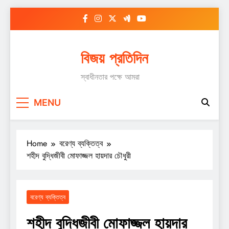
Skip
to
content
বিজয় প্রতিদিন
স্বাধীনতার পক্ষে আমরা
MENU
Home
বরেণ্য ব্যক্তিত্ব
শহীদ বুদ্ধিজীবী মোফাজ্জল হায়দার চৌধুরী
বরেণ্য ব্যক্তিত্ব
শহীদ বুদ্ধিজীবী মোফাজ্জল হায়দার