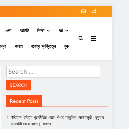
খেলা
আইটি
শিক্ষা
ধর্ম
ান্না
কলাম
বরেণ্য ব্যক্তিত্ব
বুক
Search
for:
Recent Posts
ইতিহাস ঐতিহ্য পূরাকীর্তির গৌরব গাঁথায় আধুনিক সোনাইমুড়ী ;ভুলুয়ার
রাজধানী থেকে বঙ্গবন্ধু ভিলেজ