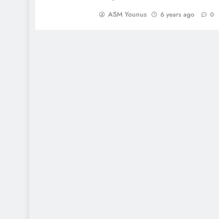
ASM Younus
6 years ago
0